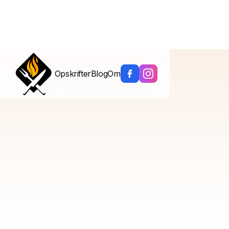
Opskrifter
Blog
Om
Hjem
/
Kategorier
/
Pålæg