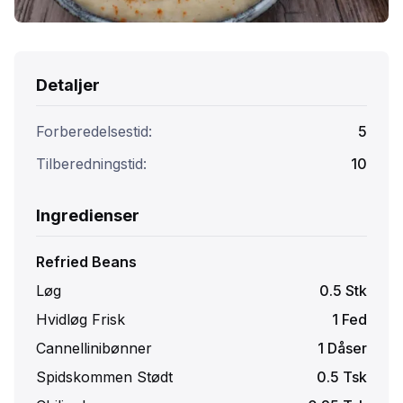
Detaljer
Forberedelsestid:
5
Tilberedningstid:
10
Ingredienser
Refried Beans
Løg
0.5
Stk
Hvidløg Frisk
1
Fed
Cannellinibønner
1
Dåser
Spidskommen Stødt
0.5
Tsk