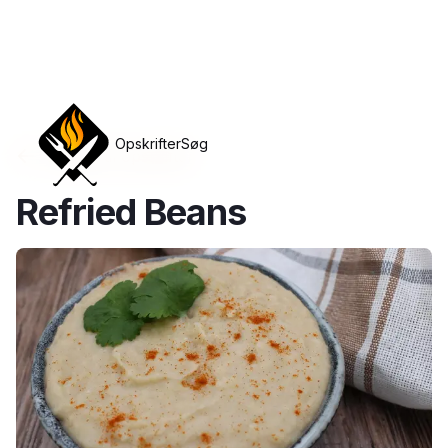
Opskrifter
Søg
Tilbage til opskrifter
Refried Beans