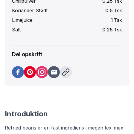
Chilipulver
0.25
Tsk
Koriander Stødt
0.5
Tsk
Limejuice
1
Tsk
Salt
0.25
Tsk
Del opskrift
Introduktion
Refried beans er en fast ingrediens i megen tex-mex-