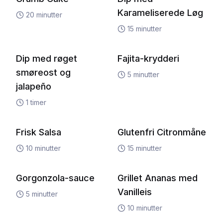
Karameliserede Løg
20
minutter
15
minutter
Dip med røget
Fajita-krydderi
smøreost og
5
minutter
jalapeño
1
timer
Frisk Salsa
Glutenfri Citronmåne
10
minutter
15
minutter
Gorgonzola-sauce
Grillet Ananas med
Vanilleis
5
minutter
10
minutter