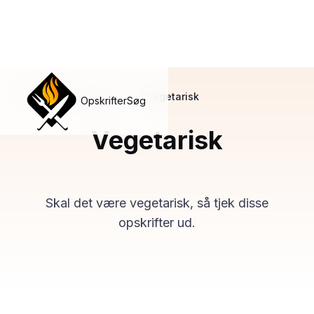
Hjem
/
Kategorier
/
Vegetarisk
Opskrifter
Søg
Vegetarisk
Skal det være vegetarisk, så tjek disse
opskrifter ud.