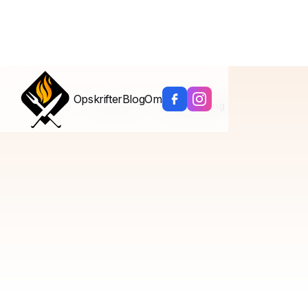
Opskrifter
Blog
Om
Hjem
/
Kategorier
/
Dehydrering