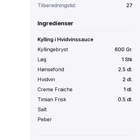
Tilberedningstid:
27
Ingredienser
Kylling i Hvidvinssauce
Kyllingebryst
600
Gr.
Løg
1
Stk
Hønsefond
2.5
dl.
Hvidvin
2
dl.
Creme Fraiche
1
dl.
Timian Frisk
0.5
dl.
Salt
Peber