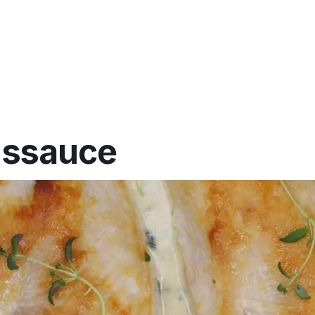
inssauce