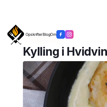
Opskrifter
Blog
Om
Tilbage til opskrifter
Kylling i Hvidv