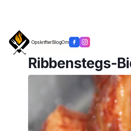
Opskrifter
Blog
Om
Tilbage til opskrifter
Ribbenstegs-Bi