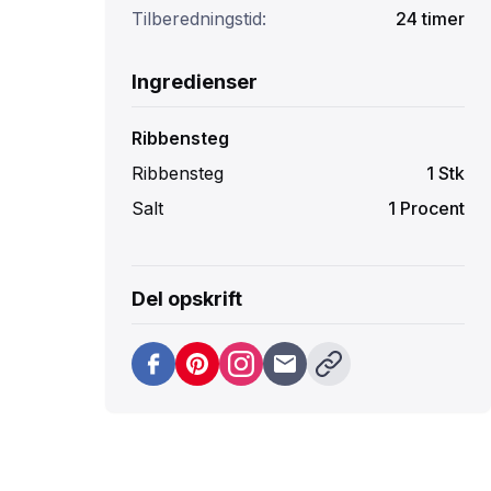
Tilberedningstid:
24
timer
Ingredienser
Ribbensteg
Ribbensteg
1
Stk
Salt
1
Procent
Del opskrift