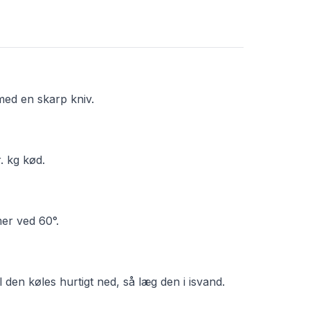
 med en skarp kniv.
. kg kød.
er ved 60°.
 den køles hurtigt ned, så læg den i isvand.