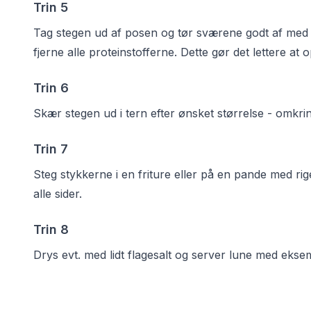
Trin
5
Tag stegen ud af posen og tør sværene godt af med kø
fjerne alle proteinstofferne. Dette gør det lettere at
Trin
6
Skær stegen ud i tern efter ønsket størrelse - omkr
Trin
7
Steg stykkerne i en friture eller på en pande med rige
alle sider.
Trin
8
Drys evt. med lidt flagesalt og server lune med ekse