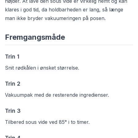
højder. At lave den sous vide er virkelig nemt og kan
klares i god tid, da holdbarheden er lang, så længe
man ikke bryder vakuumeringen på posen.
Fremgangsmåde
Trin
1
Snit rødkålen i ønsket størrelse.
Trin
2
Vakuumpak med de resterende ingredienser.
Trin
3
Tilbered sous vide ved 85° i to timer.
Trin
4