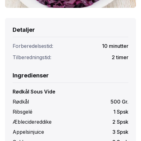
Detaljer
Forberedelsestid:
10
minutter
Tilberedningstid:
2
timer
Ingredienser
Rødkål Sous Vide
Rødkål
500
Gr.
Ribsgelé
1
Spsk
Æblecidereddike
2
Spsk
Appelsinjuice
3
Spsk