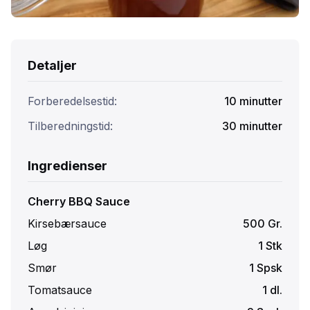
Detaljer
Forberedelsestid:
10
minutter
Tilberedningstid:
30
minutter
Ingredienser
Cherry BBQ Sauce
Kirsebærsauce
500
Gr.
Løg
1
Stk
Smør
1
Spsk
Tomatsauce
1
dl.