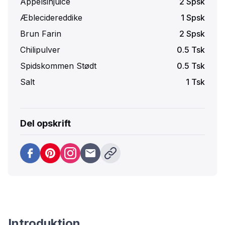
Appelsinjuice
2
Spsk
Æblecidereddike
1
Spsk
Brun Farin
2
Spsk
Chilipulver
0.5
Tsk
Spidskommen Stødt
0.5
Tsk
Salt
1
Tsk
Del opskrift
Introduktion