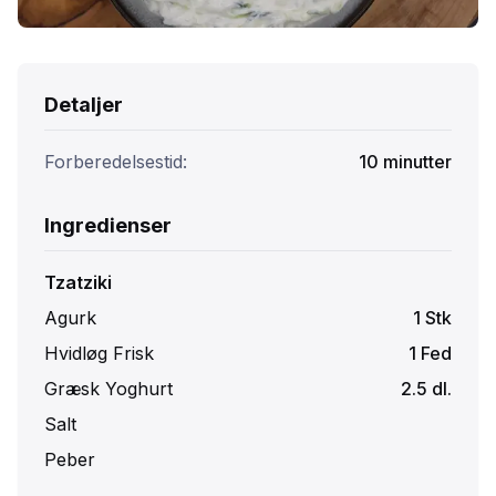
Detaljer
Forberedelsestid:
10
minutter
Ingredienser
Tzatziki
Agurk
1
Stk
Hvidløg Frisk
1
Fed
Græsk Yoghurt
2.5
dl.
Salt
Peber