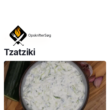
Opskrifter
Søg
Tilbage til opskrifter
Tzatziki