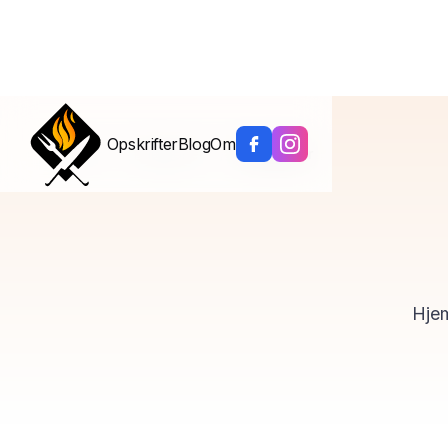
Opskrifter
Blog
Om
Hjem
/
Kategorier
/
Krydderier
Hjem